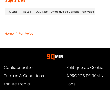
Sujets Liés
RC Lens
Ligue 1
OGC Nice
Olympique de Marseille
fan-voice
Home
/
Fan Voice
Confidentialité
Politique de Cookie
Termes & Conditions
À PROPOS DE 90MIN
Minute Media
Jobs
Déclaration d'accessibilité
A-Z Index
Cookies Settings