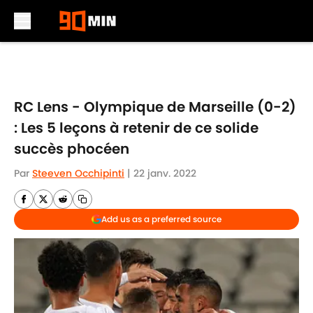
Skip to main content
RC Lens - Olympique de Marseille (0-2)
: Les 5 leçons à retenir de ce solide
succès phocéen
Par
Steeven Occhipinti
|
22 janv. 2022
Add us as a preferred source