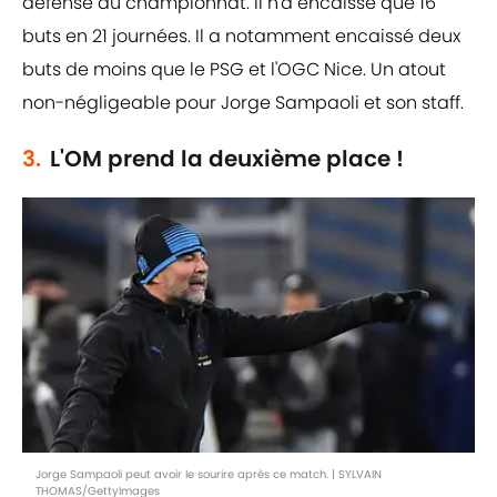
défense du championnat. Il n'a encaissé que 16
buts en 21 journées. Il a notamment encaissé deux
buts de moins que le PSG et l'OGC Nice. Un atout
non-négligeable pour Jorge Sampaoli et son staff.
3.
L'OM prend la deuxième place !
Jorge Sampaoli peut avoir le sourire après ce match. | SYLVAIN
THOMAS/GettyImages