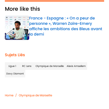
More like this
France - Espagne : « On a peur de
personne », Warren Zaïre-Emery
affiche les ambitions des Bleus avant
la demi
Published by on Invalid Date
1 related articles loaded
Sujets Liés
Ligue 1
RC Lens
Olympique de Marseille
Alexis Amsellem
Davy Diamant
Home
/
Olympique de Marseille