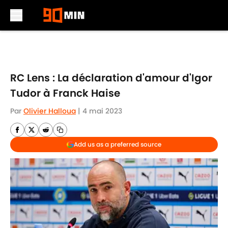
Skip to main content
RC Lens : La déclaration d'amour d'Igor
Tudor à Franck Haise
Par
Olivier Halloua
|
4 mai 2023
Add us as a preferred source