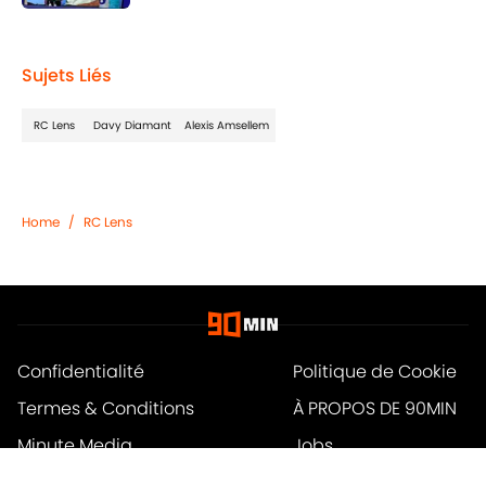
Published by on Invalid Date
1 related articles loaded
Sujets Liés
RC Lens
Davy Diamant
Alexis Amsellem
Home
/
RC Lens
Confidentialité
Politique de Cookie
Termes & Conditions
À PROPOS DE 90MIN
Minute Media
Jobs
Déclaration d'accessibilité
A-Z Index