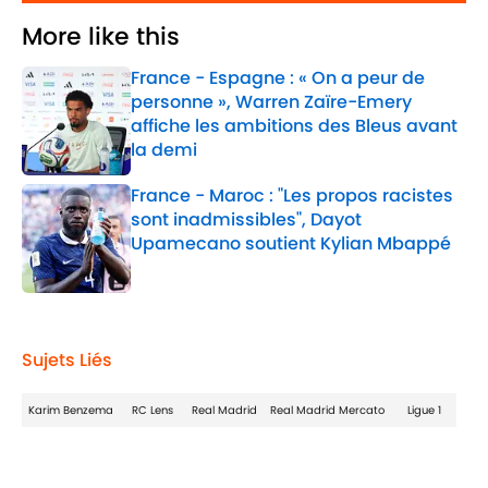
More like this
France - Espagne : « On a peur de
personne », Warren Zaïre-Emery
affiche les ambitions des Bleus avant
la demi
Published by on Invalid Date
France - Maroc : "Les propos racistes
sont inadmissibles", Dayot
Upamecano soutient Kylian Mbappé
Published by on Invalid Date
2 related articles loaded
Sujets Liés
Karim Benzema
RC Lens
Real Madrid
Real Madrid Mercato
Ligue 1