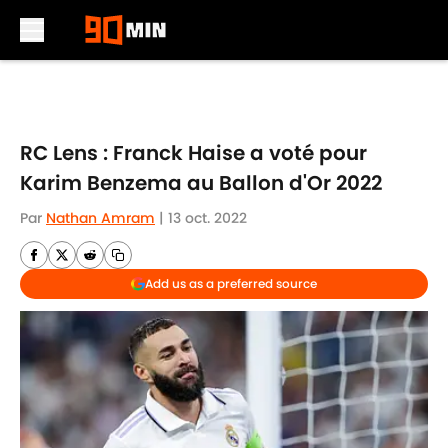
Skip to main content
RC Lens : Franck Haise a voté pour
Karim Benzema au Ballon d'Or 2022
Par
Nathan Amram
|
13 oct. 2022
Add us as a preferred source