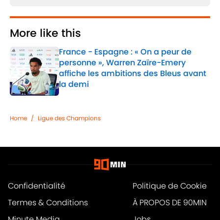
More like this
France - Espagne : « On a peur de
personne », Warren Zaïre-Emery
affiche les ambitions des Bleus avant
la demi
Published by on Invalid Date
1 related articles loaded
Home
/
Ligue des Champions
Confidentialité
Politique de Cookie
Termes & Conditions
À PROPOS DE 90MIN
Minute Media
Jobs