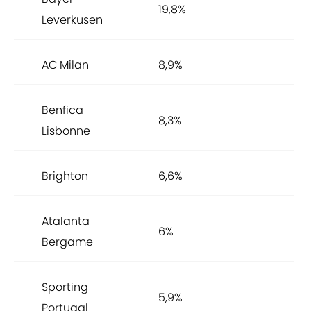
19,8%
Leverkusen
AC Milan
8,9%
Benfica
8,3%
Lisbonne
Brighton
6,6%
Atalanta
6%
Bergame
Sporting
5,9%
Portugal