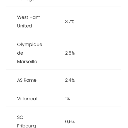
West Ham
3,7%
United
Olympique
de
2,5%
Marseille
AS Rome
2,4%
Villarreal
1%
SC
0,9%
Fribourg