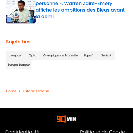
personne », Warren Zaïre-Emery
affiche les ambitions des Bleus avant
la demi
Published by on Invalid Date
1 related articles loaded
Sujets Liés
Liverpool
Opta
Olympique de Marseille
Ligue 1
Serie A
Europa League
Home
/
Europa League
Confidentialité
Politique de Cookie