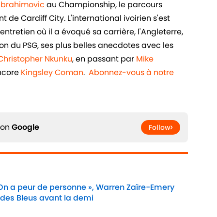
 Ibrahimovic
au Championship, le parcours
de Cardiff City. L'international ivoirien s'est
ntretien où il a évoqué sa carrière, l'Angleterre,
n du PSG, ses plus belles anecdotes avec les
Christopher Nkunku
, en passant par
Mike
ncore
Kingsley Coman
.
Abonnez-vous à notre
 on
Google
Follow
 On a peur de personne », Warren Zaïre-Emery
 des Bleus avant la demi
Date