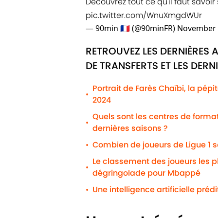
Découvrez tout ce qu'il faut savoir
pic.twitter.com/WnuXmgdWUr
— 90min 🇫🇷 (@90minFR)
November 
RETROUVEZ LES DERNIÈRES 
DE TRANSFERTS ET LES DERN
Portrait de Farès Chaïbi, la pépi
•
2024
Quels sont les centres de formati
•
dernières saisons ?
Combien de joueurs de Ligue 1 s
•
Le classement des joueurs les 
•
dégringolade pour Mbappé
Une intelligence artificielle préd
•