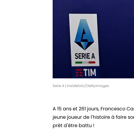
Serie A | Insidefoto/GettyImages
A 15 ans et 261 jours, Francesco Ca
jeune joueur de l'histoire à faire s
prêt d'être battu !