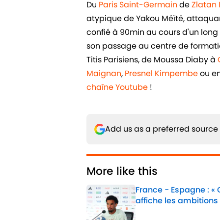
Du
Paris Saint-Germain
de
Zlatan
atypique de Yakou Méïté, attaquant 
confié à 90min au cours d'un long e
son passage au centre de formatio
Titis Parisiens, de Moussa Diaby à
Maignan
,
Presnel Kimpembe
ou e
chaîne Youtube
!
Add us as a preferred source
More like this
France - Espagne : «
affiche les ambitions
Published by on Invalid 