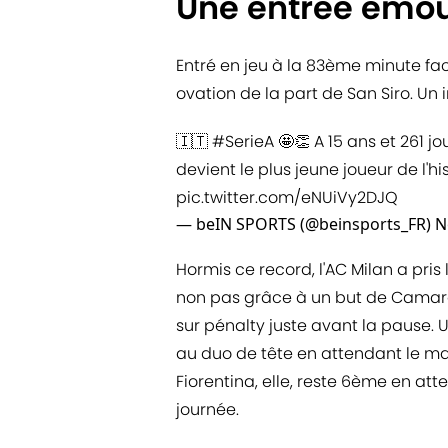
Une entrée émou
Entré en jeu à la 83ème minute face
ovation de la part de San Siro. Un 
🇮🇹
#SerieA
🤩👏 A 15 ans et 261 j
devient le plus jeune joueur de l'his
pic.twitter.com/eNUiVy2DJQ
— beIN SPORTS (@beinsports_FR)
N
Hormis ce record, l'AC Milan a pris l
non pas grâce à un but de Camard
sur pénalty juste avant la pause. 
au duo de tête en attendant le mat
Fiorentina, elle, reste 6ème en at
journée.