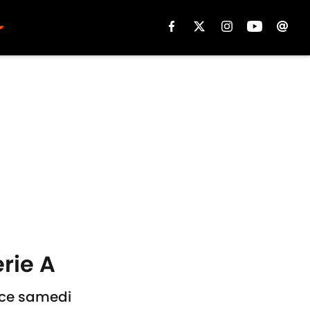
erie A
é ce samedi