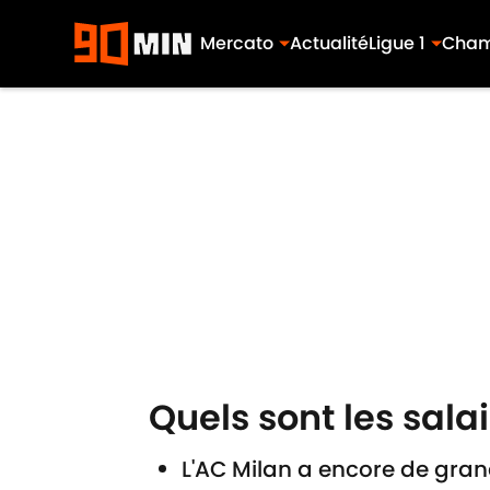
Mercato
Actualité
Ligue 1
Cham
Skip to main content
Quels sont les sala
L'AC Milan a encore de grand