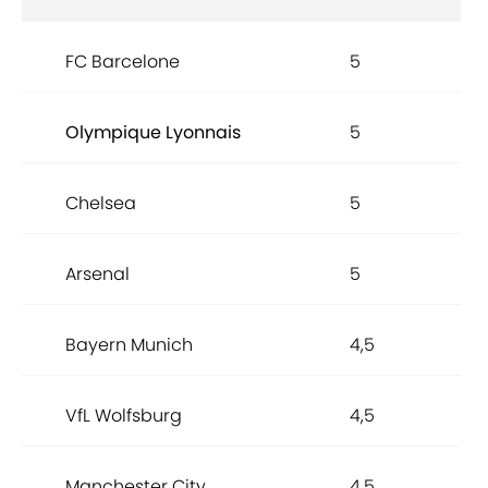
FC Barcelone
5
Olympique Lyonnais
5
Chelsea
5
Arsenal
5
Bayern Munich
4,5
VfL Wolfsburg
4,5
Manchester City
4,5