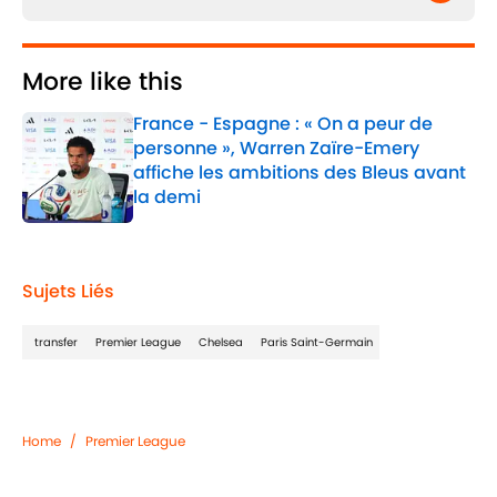
More like this
France - Espagne : « On a peur de
personne », Warren Zaïre-Emery
affiche les ambitions des Bleus avant
la demi
Published by on Invalid Date
1 related articles loaded
Sujets Liés
transfer
Premier League
Chelsea
Paris Saint-Germain
Home
/
Premier League