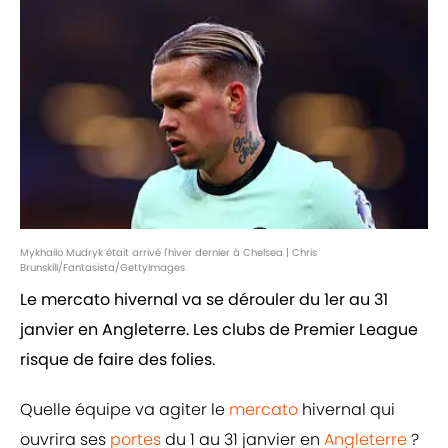
Mykhailo Mudryk était arrivé l'hiver dernier à Chelsea | Chris
Brunskill/Fantasista/GettyImages
Le mercato hivernal va se dérouler du 1er au 31
janvier en Angleterre. Les clubs de Premier League
risque de faire des folies.
Quelle équipe va agiter le
mercato
hivernal qui
ouvrira ses
portes
du 1 au 31 janvier en
Angleterre
?