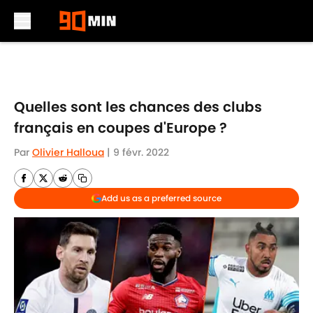
Skip to main content
Quelles sont les chances des clubs
français en coupes d'Europe ?
Par
Olivier Halloua
|
9 févr. 2022
Add us as a preferred source