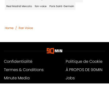
Real Madrid Mercato
fan-voice
Paris Saint-Germain
Home
/
Fan Voice
Confidentialité
Politique de Cookie
Termes & Conditions
À PROPOS DE 90MIN
Minute Media
Jobs
Déclaration d'accessibilité
A-Z Index
Cookies Settings
© 2026
Powered by Minute Media
-
Tous droits réservés