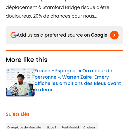
déplacement à Stamford Bridge risque d'être
douloureux. 20% de chances pour nous...
Add us as a preferred source on
Google
More like this
France - Espagne : « On a peur de
personne », Warren Zaïre-Emery
affiche les ambitions des Bleus avant
la demi
Published by on Invalid Date
1 related articles loaded
Sujets Liés
Olympique de Marseille
Ligue 1
Real Madrid
Chelsea