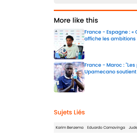
More like this
France - Espagne : «
affiche les ambitions
Published by on Invalid 
France - Maroc : "Les
Upamecano soutient
Published by on Invalid 
2 related articles loaded
Sujets Liés
Karim Benzema
Eduardo Camavinga
Jude