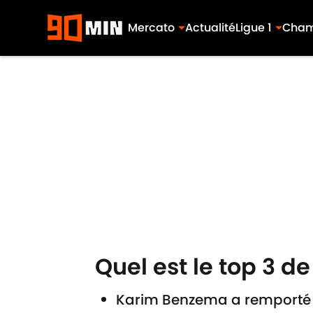
Mercato
Actualité
Ligue 1
Cham
Skip to main content
Quel est le top 3 
Karim Benzema a remporté l