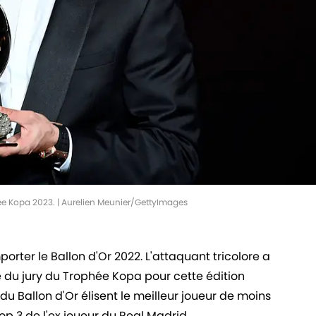
hée Kopa 2023. | Aurelien Meunier/GettyImages
rter le Ballon d'Or 2022. L'attaquant tricolore a
e du jury du Trophée Kopa pour cette édition
 du Ballon d'Or élisent le meilleur joueur de moins
top 3 de l'ex joueur du Real Madrid.