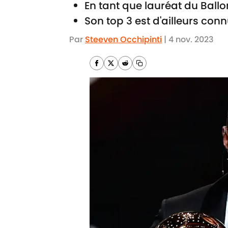
En tant que lauréat du Ballon
Son top 3 est d'ailleurs con
Par
Steeven Occhipinti
|
4 nov. 2023