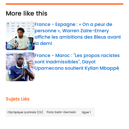
More like this
France - Espagne : « On a peur de
personne », Warren Zaïre-Emery
affiche les ambitions des Bleus avant
la demi
Published by on Invalid Date
France - Maroc : "Les propos racistes
sont inadmissibles", Dayot
Upamecano soutient Kylian Mbappé
Published by on Invalid Date
2 related articles loaded
Sujets Liés
Olympique Lyonnais (OL)
Paris Saint-Germain
Ligue 1