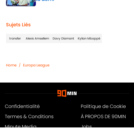
Published by on Invalid Date
1 related articles loaded
Sujets Liés
transfer
Alexis Amsellem
Davy Diamant
Kylian Mbappé
Home
/
Europa League
Confidentialité
Politique de Cookie
Termes & Conditions
À PROPOS DE 90MIN
Minute Media
Jobs