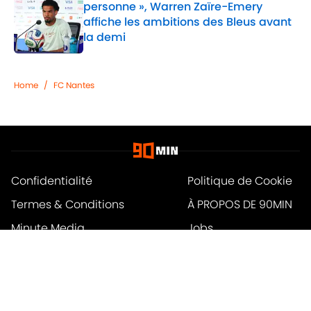
personne », Warren Zaïre-Emery
affiche les ambitions des Bleus avant
la demi
Published by on Invalid Date
1 related articles loaded
Home
/
FC Nantes
Confidentialité
Politique de Cookie
Termes & Conditions
À PROPOS DE 90MIN
Minute Media
Jobs
Déclaration d'accessibilité
A-Z Index
Cookies Settings
© 2026
Powered by Minute Media
-
Tous droits réservés