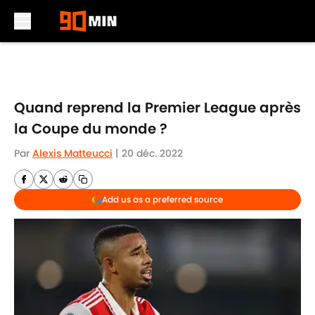
Skip to main content
Quand reprend la Premier League après
la Coupe du monde ?
Par
Alexis Matteucci
|
20 déc. 2022
Add us as a preferred source