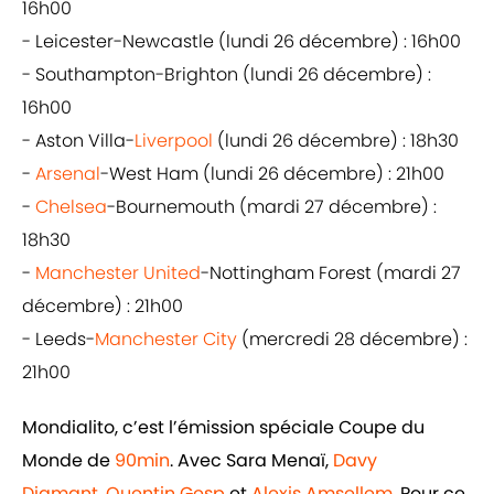
16h00
- Leicester-Newcastle (lundi 26 décembre) : 16h00
- Southampton-Brighton (lundi 26 décembre) :
16h00
- Aston Villa-
Liverpool
(lundi 26 décembre) : 18h30
-
Arsenal
-West Ham (lundi 26 décembre) : 21h00
-
Chelsea
-Bournemouth (mardi 27 décembre) :
18h30
-
Manchester United
-Nottingham Forest (mardi 27
décembre) : 21h00
- Leeds-
Manchester City
(mercredi 28 décembre) :
21h00
Mondialito, c’est l’émission spéciale Coupe du
Monde de
90min
. Avec Sara Menaï,
Davy
Diamant
,
Quentin Gesp
et
Alexis Amsellem
. Pour ce