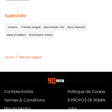
1 related articles loaded
Sujets Liés
Arsenal
Premier League
Manchester City
Davy Diamant
Alexis Amsellem
Manchester United
Home
/
Premier League
Confidentialité
Politique de Cookie
Termes & Conditions
À PROPOS DE 90MIN
Minute Media
Jobs