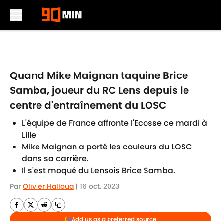
Skip to main content
Quand Mike Maignan taquine Brice
Samba, joueur du RC Lens depuis le
centre d'entraînement du LOSC
L'équipe de France affronte l'Ecosse ce mardi à
Lille.
Mike Maignan a porté les couleurs du LOSC
dans sa carrière.
Il s'est moqué du Lensois Brice Samba.
Par
Olivier Halloua
|
16 oct. 2023
Add us as a preferred source