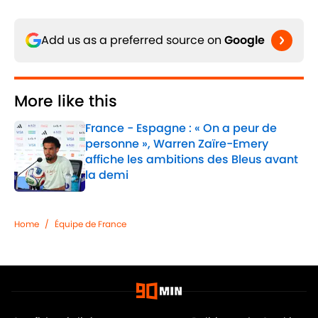
Add us as a preferred source on
Google
More like this
France - Espagne : « On a peur de
personne », Warren Zaïre-Emery
affiche les ambitions des Bleus avant
la demi
Published by on Invalid Date
1 related articles loaded
Home
/
Équipe de France