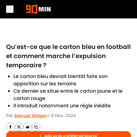
Skip to main content
Qu’est-ce que le carton bleu en football
et comment marche l’expulsion
temporaire ?
Le carton bleu devrait bientôt faire son
apparition sur les terrains
Ce dernier se situe entre le carton jaune et le
carton rouge
Il introduit notamment une règle inédite
Par
Samuel Wagon
|
8 févr. 2024
Add us as a preferred source