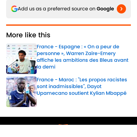
Add us as a preferred source on
Google
More like this
France - Espagne : « On a peur de
personne », Warren Zaïre-Emery
affiche les ambitions des Bleus avant
la demi
Published by on Invalid Date
France - Maroc : "Les propos racistes
sont inadmissibles", Dayot
Upamecano soutient Kylian Mbappé
Published by on Invalid Date
2 related articles loaded