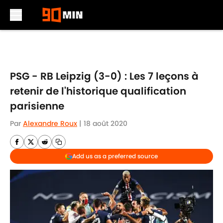
Skip to main content
PSG - RB Leipzig (3-0) : Les 7 leçons à
retenir de l'historique qualification
parisienne
Par
Alexandre Roux
|
18 août 2020
Add us as a preferred source