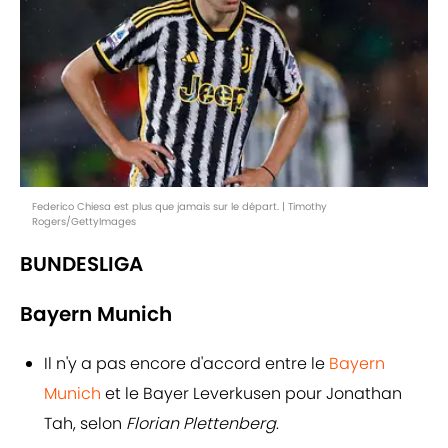
Federico Chiesa est plus que jamais sur le départ. | Timothy
Rogers/GettyImages
BUNDESLIGA
Bayern Munich
Il n'y a pas encore d'accord entre le
Bayern
Munich
et le Bayer Leverkusen pour Jonathan
Tah, selon
Florian Plettenberg
.