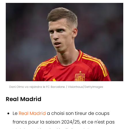
Dani Olmo va rejoindra le FC Barcelone. | Visionhaus/GettyImages
Real Madrid
Le
Real Madrid
a choisi son tireur de coups
francs pour la saison 2024/25, et ce n'est pas