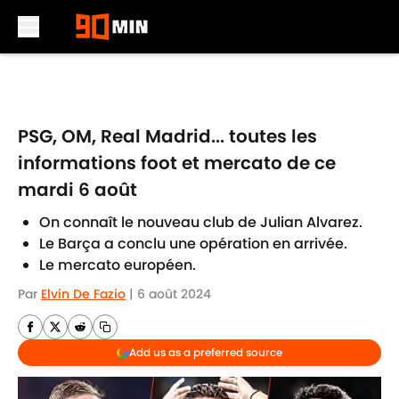
Skip to main content
PSG, OM, Real Madrid... toutes les
informations foot et mercato de ce
mardi 6 août
On connaît le nouveau club de Julian Alvarez.
Le Barça a conclu une opération en arrivée.
Le mercato européen.
Par
Elvin De Fazio
|
6 août 2024
Add us as a preferred source