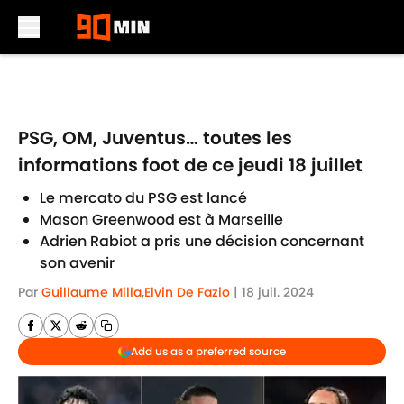
Skip to main content
PSG, OM, Juventus… toutes les
informations foot de ce jeudi 18 juillet
Le mercato du PSG est lancé
Mason Greenwood est à Marseille
Adrien Rabiot a pris une décision concernant
son avenir
Par
Guillaume Milla
,
Elvin De Fazio
|
18 juil. 2024
Add us as a preferred source