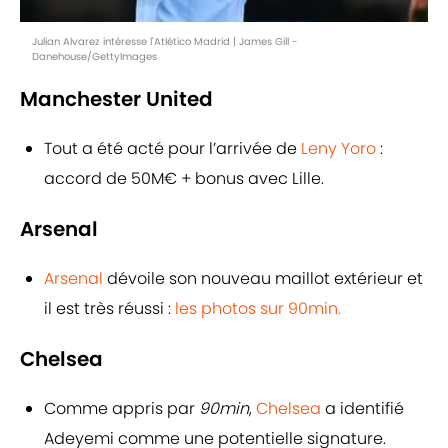
Julian Alvarez intéresse l'Atlético Madrid | James Gill -
Danehouse/GettyImages
Manchester United
Tout a été acté pour l’arrivée de
Leny Yoro
:
accord de 50M€ + bonus avec Lille.
Arsenal
Arsenal
dévoile son nouveau maillot extérieur et
il est très réussi :
les photos sur 90min.
Chelsea
Comme appris par
90min
,
Chelsea
a identifié
Adeyemi comme une potentielle signature.