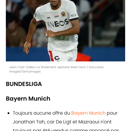
Jean-Clair Todibo va finalement rejoindre West Ham. | Soccrates
Images/GettyImages
BUNDESLIGA
Bayern Munich
Toujours aucune offre du
Bayern Munich
pour
Jonathan Tah, car De Ligt et Mazraoui n'ont
toujours pas été vendus comme annoncé par