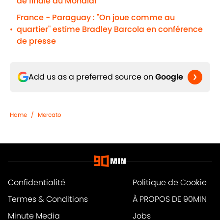
de finale du Mondial
France - Paraguay : "On joue comme au
quartier" estime Bradley Barcola en conférence
•
de presse
Add us as a preferred source on
Google
Home
/
Mercato
Confidentialité
Politique de Cookie
Termes & Conditions
À PROPOS DE 90MIN
Minute Media
Jobs