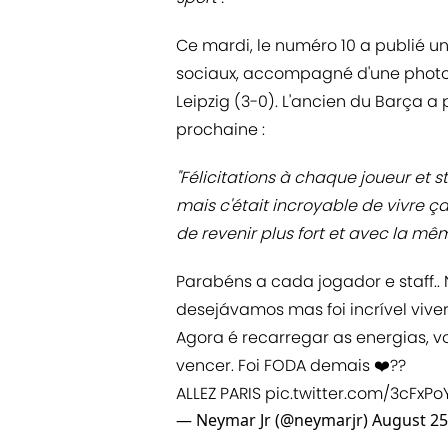
Ce mardi, le numéro 10 a publié u
sociaux, accompagné d'une photo
Leipzig (3-0). L'ancien du Barça a 
prochaine :
"Félicitations à chaque joueur et s
mais c'était incroyable de vivre ça
de revenir plus fort et avec la mêm
Parabéns a cada jogador e staff
desejávamos mas foi incrível vive
Agora é recarregar as energias, 
vencer. Foi FODA demais ❤️??
ALLEZ PARIS
pic.twitter.com/3cFxPo
— Neymar Jr (@neymarjr)
August 25