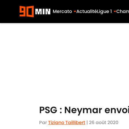
Mercato
Actualité
Ligue 1
Cham
Skip to main content
PSG : Neymar envo
Par
Tiziano Taillibert
|
26 août 2020