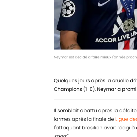
Neymar est décidé à faire mieux l'année pro
Quelques jours après la cruelle dé
Champions (1-0), Neymar a promis d
Il semblait abattu après la défait
larmes après la finale de
Ligue d
l'attaquant brésilien avait réagi 
sport".