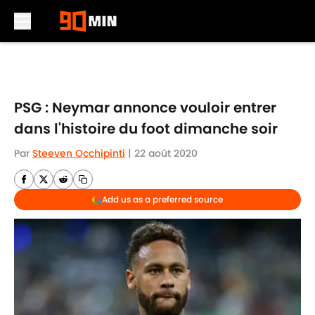
Skip to main content
PSG : Neymar annonce vouloir entrer
dans l'histoire du foot dimanche soir
Par
Steeven Occhipinti
|
22 août 2020
Add us as a preferred source