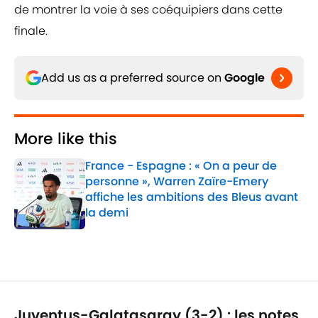
de montrer la voie à ses coéquipiers dans cette
finale.
Add us as a preferred source on
Google
More like this
France - Espagne : « On a peur de
personne », Warren Zaïre-Emery
affiche les ambitions des Bleus avant
la demi
Published by on Invalid Date
1 related articles loaded
Juventus-Galatasaray (3-2) : les notes