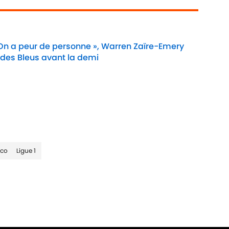
 On a peur de personne », Warren Zaïre-Emery
 des Bleus avant la demi
Date
aco
Ligue 1