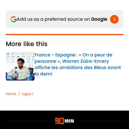
Add us as a preferred source on
Google
More like this
France - Espagne : « On a peur de
personne », Warren Zaïre-Emery
affiche les ambitions des Bleus avant
la demi
Published by on Invalid Date
1 related articles loaded
Home
/
Ligue 1