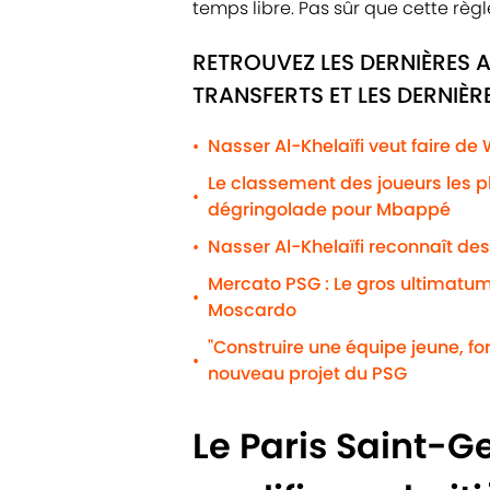
temps libre. Pas sûr que cette règl
RETROUVEZ LES DERNIÈRES 
TRANSFERTS ET LES DERNIÈ
Nasser Al-Khelaïfi veut faire de
•
Le classement des joueurs les 
•
dégringolade pour Mbappé
Nasser Al-Khelaïfi reconnaît des
•
Mercato PSG : Le gros ultimatum
•
Moscardo
"Construire une équipe jeune, for
•
nouveau projet du PSG
Le Paris Saint-G