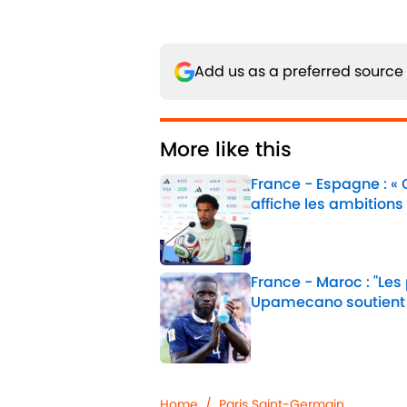
Add us as a preferred source
More like this
France - Espagne : «
affiche les ambitions
Published by on Invalid 
France - Maroc : "Les
Upamecano soutient
Published by on Invalid 
2 related articles loaded
Home
/
Paris Saint-Germain