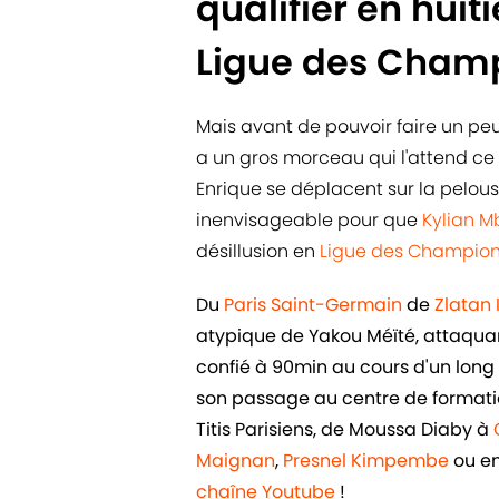
qualifier en huit
Ligue des Cham
Mais avant de pouvoir faire un peu
a un gros morceau qui l'attend ce 
Enrique se déplacent sur la pelous
inenvisageable pour que
Kylian 
désillusion en
Ligue des Champio
Du
Paris Saint-Germain
de
Zlatan
atypique de Yakou Méïté, attaquant 
confié à 90min au cours d'un long e
son passage au centre de formatio
Titis Parisiens, de Moussa Diaby à
Maignan
,
Presnel Kimpembe
ou e
chaîne Youtube
!