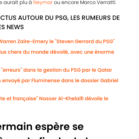
e aurait plu à
Neymar
ou encore Marco Verratti.
ACTUS AUTOUR DU PSG, LES RUMEURS DE
RES NEWS
 Warren Zaîre-Emery le "Steven Gerrard du PSG"
plus chers du monde dévoilé, avec une énorme
 "erreurs" dans la gestion du PSG par le Qatar
 envoyé par Fluminense dans le dossier Gabriel
te et française" Nasser Al-Khelaïfi dévoile le
ermain espère se