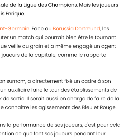
inale de la Ligue des Champions. Mais les joueurs
is Enrique.
aint-Germain
. Face au
Borussia Dortmund
, les
ter un match qui pourrait bien être le tournant
rique veille au grain et a même engagé un agent
es joueurs de la capitale, comme le rapporte
on surnom, a directement fixé un cadre à son
un auxiliaire faire le tour des établissements de
 de sortie. Il serait aussi en charge de faire de la
 de connaître les agissements des Bleu et Rouge.
ns la performance de ses joueurs, c'est pour cela
tention ce que font ses joueurs pendant leur