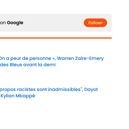
 on
Google
Follow
 On a peur de personne », Warren Zaïre-Emery
 des Bleus avant la demi
Date
 propos racistes sont inadmissibles", Dayot
 Kylian Mbappé
Date