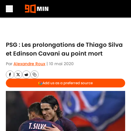
Skip to main content
PSG : Les prolongations de Thiago Silva
et Edinson Cavani au point mort
Par
Alexandre Roux
|
10 mai 2020
Add us as a preferred source