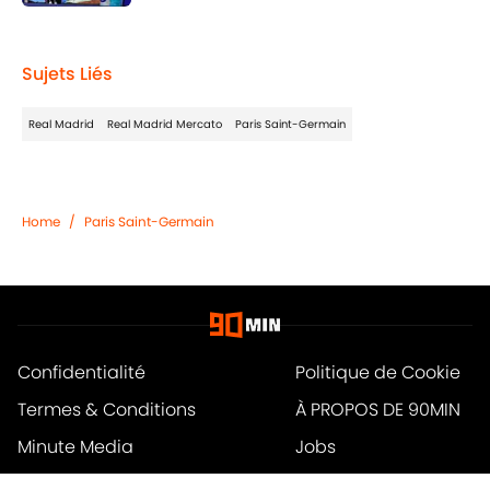
Published by on Invalid Date
1 related articles loaded
Sujets Liés
Real Madrid
Real Madrid Mercato
Paris Saint-Germain
Home
/
Paris Saint-Germain
Confidentialité
Politique de Cookie
Termes & Conditions
À PROPOS DE 90MIN
Minute Media
Jobs
Déclaration d'accessibilité
A-Z Index