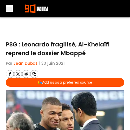
Skip to main content
PSG : Leonardo fragilisé, Al-Khelaïfi
reprend le dossier Mbappé
Par
Jean Dubas
|
30 juin 2021
Add us as a preferred source