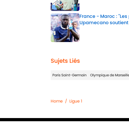
France - Maroc : "Les
Upamecano soutient
Published by on Invalid 
2 related articles loaded
Sujets Liés
Paris Saint-Germain
Olympique de Marseill
Home
/
Ligue 1