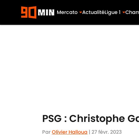
Mercato
Actualité
Ligue 1
Cham
Skip to main content
PSG : Christophe Ga
Par
Olivier Halloua
|
27 févr. 2023