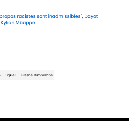
 propos racistes sont inadmissibles", Dayot
 Kylian Mbappé
Date
e
Ligue 1
Presnel Kimpembe