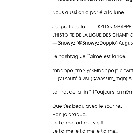
Nous aussi on a parlé à la lune.
J'ai parler a la lune KYLIAN MBAPPE
L'HISTOIRE DE LA LIGUE DES CHAMPI
— Snowyz (@SnowyzDoppio)
August
Le hashtag 'Je T'aime' est lancé.
mbappe jtm ?
@KMbappe
pic.twi
— J’ai sauté à 2M (@wassim_mgb)
A
Le mot de la fin ? (Toujours la même
Que t'es beau avec le sourire..
Han je craque..
Je t'aime fort ma vie !!!
Je t'aime je t'aime je t'aime...