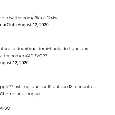
?
pic.twitter.com/iBKtoHDbJw
FootClub)
August 12, 2020
utera la deuxième demi-finale de Ligue des
twitter.com/mXADlZVQR7
ugust 12, 2020
ppé ?? est impliqué sur 10 buts en 13 rencontres
de Champions League
APSG