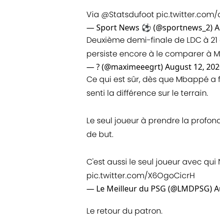
Via
@Statsdufoot
pic.twitter.co
— Sport News ⚽️ (@sportnews_2)
A
Deuxième demi-finale de LDC à 2
persiste encore à le comparer à M
— ? (@maximeeegrt)
August 12, 202
Ce qui est sûr, dès que Mbappé a fa
senti la différence sur le terrain.
Le seul joueur à prendre la profon
de but.
C'est aussi le seul joueur avec qu
pic.twitter.com/X6OgoCicrH
— Le Meilleur du PSG (@LMDPSG)
A
Le retour du patron.