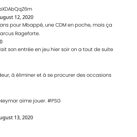
m/aXDAbQqZ6m
ugust 12, 2020
1 ans pour Mbappé, une CDM en poche, mais ça
arcus Rageforte.
0
it son entrée en jeu hier soir on a tout de suite
deur, à éliminer et à se procurer des occasions
i Neymar aime jouer.
#PSG
ugust 13, 2020