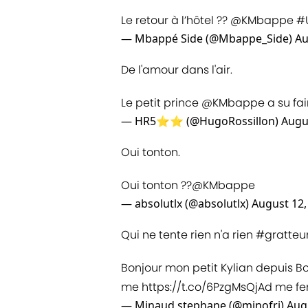
Le retour à l’hôtel ??
@KMbappe
#
— Mbappé Side (@Mbappe_Side)
Au
De l'amour dans l'air.
Le petit prince
@KMbappe
a su fai
— HR5⭐⭐ (@HugoRossillon)
Augu
Oui tonton.
Oui tonton ??
@KMbappe
— absolutlx (@absolutlx)
August 12,
Qui ne tente rien n'a rien #gratteu
Bonjour mon petit Kylian depuis Bon
me
https://t.co/6PzgMsQjAd
me fer
— Minaud stephane (@minofri)
Aug