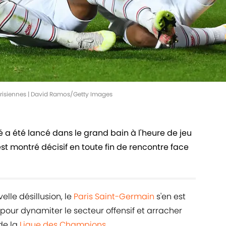
arisiennes | David Ramos/Getty Images
 a été lancé dans le grand bain à l'heure de jeu
st montré décisif en toute fin de rencontre face
lle désillusion, le
Paris Saint-Germain
s'en est
pour dynamiter le secteur offensif et arracher
de la
Ligue des Champions
.