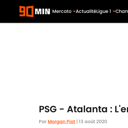
Mercato
Actualité
Ligue 1
Cham
Skip to main content
PSG - Atalanta : L
Par
Morgan Piot
|
13 août 2020