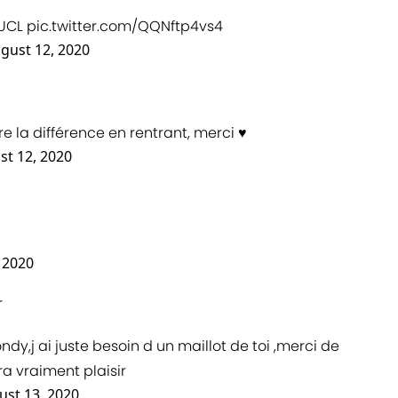
UCL
pic.twitter.com/QQNftp4vs4
gust 12, 2020
re la différence en rentrant, merci ♥️
st 12, 2020
 2020
r
dy,j ai juste besoin d un maillot de toi ,merci de
a vraiment plaisir
ust 13, 2020