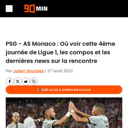
Skip to main content
PSG - AS Monaco : Où voir cette 4ème
journée de Ligue 1, les compos et les
dernières news sur la rencontre
Par
Julien Sournies
|
27 août 2022
Add us as a preferred source