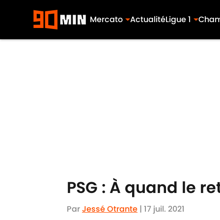
Mercato
Actualité
Ligue 1
Cham
Skip to main content
PSG : À quand le re
Par
Jessé Otrante
|
17 juil. 2021