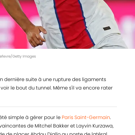
Lefevre/Getty Images
n dernière suite à une rupture des ligaments
ir le bout du tunnel. Même s'il va encore rater
été simple à gérer pour le
Paris Saint-Germain
.
aincantes de Mitchel Bakker et Layvin Kurzawa,
ude de placer Abdou Diallo au poste de latéral