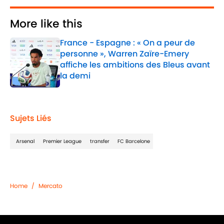
More like this
France - Espagne : « On a peur de
personne », Warren Zaïre-Emery
affiche les ambitions des Bleus avant
la demi
Published by on Invalid Date
1 related articles loaded
Sujets Liés
Arsenal
Premier League
transfer
FC Barcelone
Home
/
Mercato