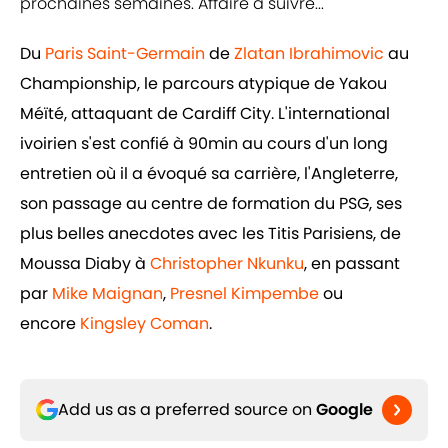
prochaines semaines. Affaire à suivre...
Du
Paris Saint-Germain
de
Zlatan Ibrahimovic
au
Championship, le parcours atypique de Yakou
Méïté, attaquant de Cardiff City. L'international
ivoirien s'est confié à 90min au cours d'un long
entretien où il a évoqué sa carrière, l'Angleterre,
son passage au centre de formation du PSG, ses
plus belles anecdotes avec les Titis Parisiens, de
Moussa Diaby à
Christopher Nkunku
, en passant
par
Mike Maignan
,
Presnel Kimpembe
ou
encore
Kingsley Coman
.
Add us as a preferred source on
Google