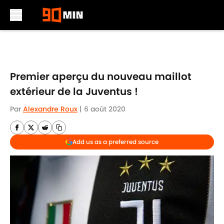
Skip to main content
Premier aperçu du nouveau maillot
extérieur de la Juventus !
Par
Alexandre Roux
|
6 août 2020
Add us as a preferred source