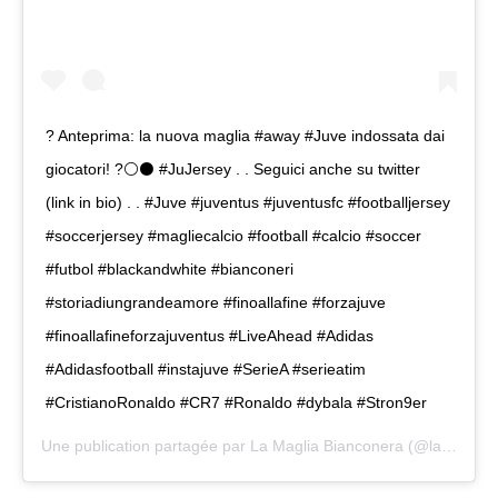
? Anteprima: la nuova maglia #away #Juve indossata dai
giocatori! ?⚪⚫ #JuJersey . . Seguici anche su twitter
(link in bio) . . #Juve #juventus #juventusfc #footballjersey
#soccerjersey #magliecalcio #football #calcio #soccer
#futbol #blackandwhite #bianconeri
#storiadiungrandeamore #finoallafine #forzajuve
#finoallafineforzajuventus #LiveAhead #Adidas
#Adidasfootball #instajuve #SerieA #serieatim
#CristianoRonaldo #CR7 #Ronaldo #dybala #Stron9er
Une publication partagée par
La Maglia Bianconera
(@la_maglia_bianconera) le