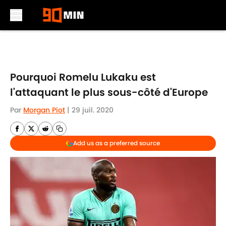
Skip to main content
Pourquoi Romelu Lukaku est
l'attaquant le plus sous-côté d'Europe
Par
Morgan Piot
|
29 juil. 2020
Add us as a preferred source