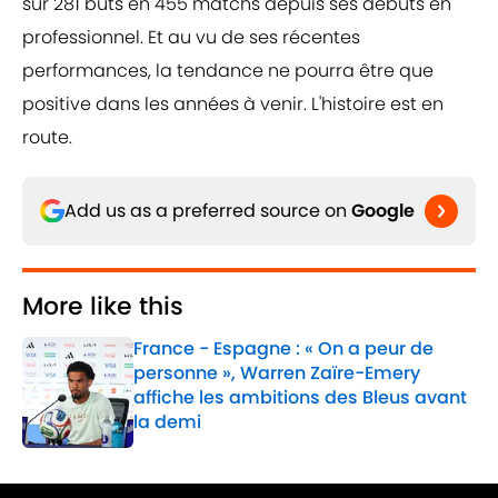
sur 281 buts en 455 matchs depuis ses débuts en
professionnel. Et au vu de ses récentes
performances, la tendance ne pourra être que
positive dans les années à venir. L'histoire est en
route.
Add us as a preferred source on
Google
More like this
France - Espagne : « On a peur de
personne », Warren Zaïre-Emery
affiche les ambitions des Bleus avant
la demi
Published by on Invalid Date
1 related articles loaded