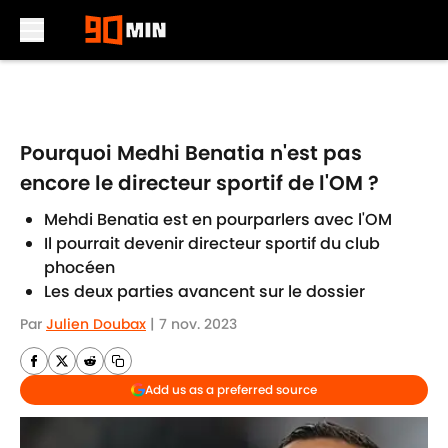
Skip to main content
Pourquoi Medhi Benatia n'est pas
encore le directeur sportif de l'OM ?
Mehdi Benatia est en pourparlers avec l'OM
Il pourrait devenir directeur sportif du club
phocéen
Les deux parties avancent sur le dossier
Par
Julien Doubax
|
7 nov. 2023
Add us as a preferred source