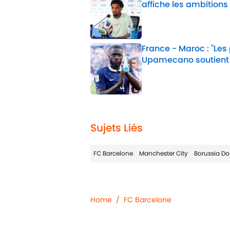
affiche les ambitions
Published by on Invalid 
France - Maroc : "Les
Upamecano soutient
Published by on Invalid 
2 related articles loaded
Sujets Liés
FC Barcelone
Manchester City
Borussia D
Home
/
FC Barcelone