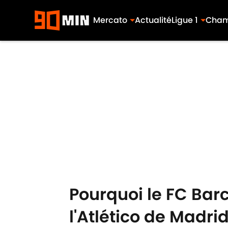
Mercato
Actualité
Ligue 1
Cham
Skip to main content
Pourquoi le FC Bar
l'Atlético de Madr