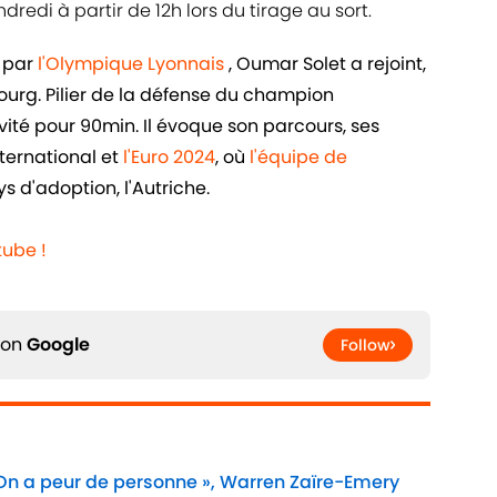
redi à partir de 12h lors du tirage au sort.
é par
l'Olympique Lyonnais
, Oumar Solet a rejoint,
bourg. Pilier de la défense du champion
sivité pour 90min. Il évoque son parcours, ses
nternational et
l'Euro 2024
, où
l'équipe de
s d'adoption, l'Autriche.
ube !
 on
Google
Follow
 On a peur de personne », Warren Zaïre-Emery