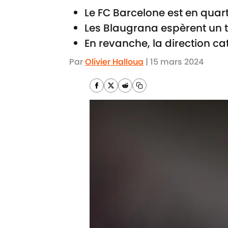
Le FC Barcelone est en quar
Les Blaugrana espèrent un t
En revanche, la direction cat
Par
Olivier Halloua
|
15 mars 2024