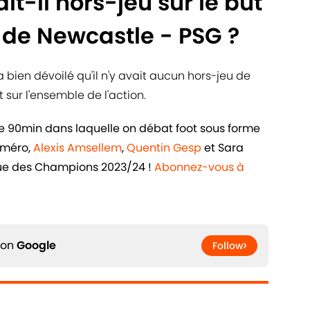
it-il hors-jeu sur le but
 de Newcastle - PSG ?
e a bien dévoilé qu'il n'y avait aucun hors-jeu de
 sur l'ensemble de l'action.
de 90min dans laquelle on débat foot sous forme
uméro,
Alexis Amsellem
,
Quentin Gesp
et Sara
igue des Champions 2023/24 !
Abonnez-vous à
 on
Google
Follow