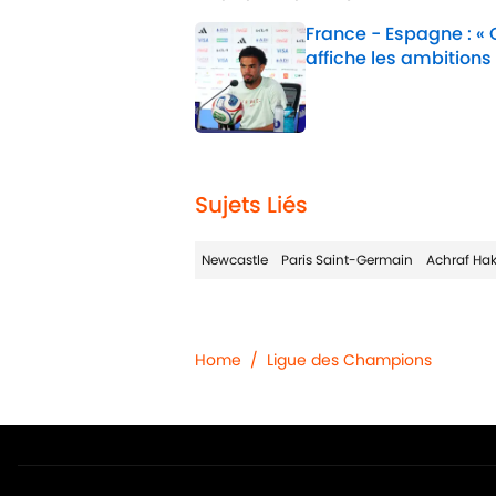
France - Espagne : «
affiche les ambitions
Published by on Invalid 
1 related articles loaded
Sujets Liés
Newcastle
Paris Saint-Germain
Achraf Ha
Home
/
Ligue des Champions