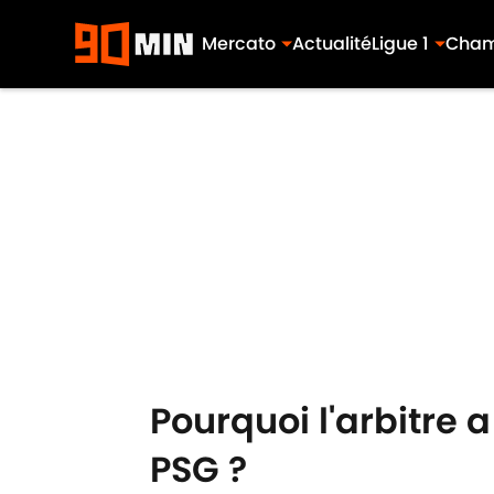
Mercato
Actualité
Ligue 1
Cham
Skip to main content
Pourquoi l'arbitre 
PSG ?