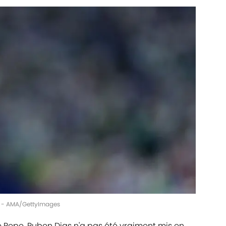
tt - AMA/GettyImages
e Pepe, Ruben Dias n'a pas été vraiment mis en