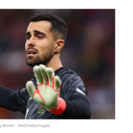
Jay Barratt - AMA/GettyImages