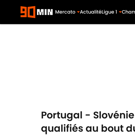
Mercato
Actualité
Ligue 1
Cham
Skip to main content
Portugal - Slovénie
qualifiés au bout d