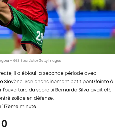
engoer - GES Sportfoto/GettyImages
cte, il a ébloui la seconde période avec
ce Slovène. Son enchaînement petit pont/feinte à
'ouverture du score si Bernardo Silva avait été
ontré solide en défense.
 117ème minute
10