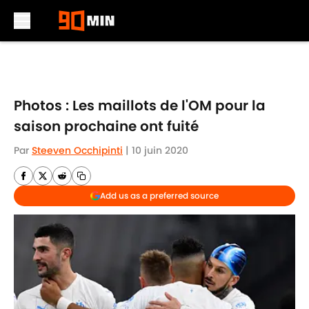
Skip to main content
Photos : Les maillots de l'OM pour la
saison prochaine ont fuité
Par
Steeven Occhipinti
|
10 juin 2020
Add us as a preferred source