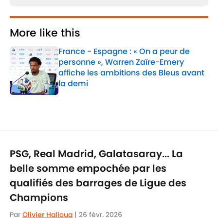
More like this
France - Espagne : « On a peur de
personne », Warren Zaïre-Emery
affiche les ambitions des Bleus avant
la demi
Published by on Invalid Date
1 related articles loaded
PSG, Real Madrid, Galatasaray... La
belle somme empochée par les
qualifiés des barrages de Ligue des
Champions
Par
Olivier Halloua
|
26 févr. 2026