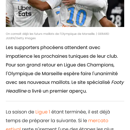
On connaît déjà les futurs maillots de l'Olympique de Marseille. | GERARD
JULIEN/Getty Images
Les supporters phocéens attendent avec
impatience les prochaines tuniques de leur club.
Pour son grand retour en Ligue des Champions,
l'Olympique de Marseille espère faire l'unanimité
avec ses nouveaux maillots. Le site spécialisé
Footy
Headline
a livré un premier aperçu.
La saison de
Ligue 1
étant terminée, il est déjà
temps de préparer la suivante. Si le
mercato
estival
reste sûrement l'une des étapes les plus