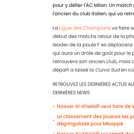
pour y défier l'AC Milan. Un match
l'ancien du club italien, qui va re
La
Ligue des Champions
va faire 
début des matchs retour de la ph
leader de la poule F se déplacera 
qui aura un drôle de goût pour le p
retrouvera son ancien club, mais a
départ a laissé la
Curva Sud
en co
RETROUVEZ LES DERNIÈRES ACTUS AU
DERNIÈRES NEWS
Nasser Al-Khelaïfi veut faire de
•
Le classement des joueurs les 
•
dégringolade pour Mbappé
Nasser Al-Khelaïfi reconnaît des