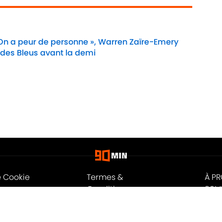
 On a peur de personne », Warren Zaïre-Emery
 des Bleus avant la demi
Date
e Cookie
Termes &
À P
Conditions
90M
n
A-Z Index
Cook
ité