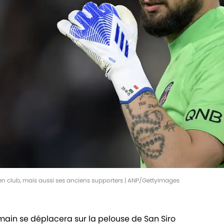
n club, mais aussi ses anciens supporters | ANP/GettyImages
main se déplacera sur la pelouse de San Siro