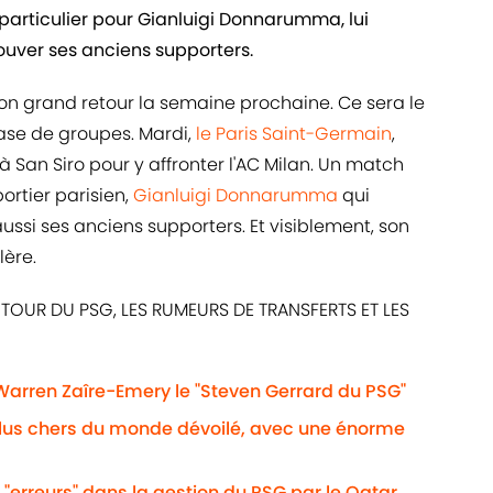
 particulier pour Gianluigi Donnarumma, lui
trouver ses anciens supporters.
son grand retour la semaine prochaine. Ce sera le
ase de groupes. Mardi,
le Paris Saint-Germain
,
à San Siro pour y affronter l'AC Milan. Un match
ortier parisien,
Gianluigi Donnarumma
qui
ussi ses anciens supporters. Et visiblement, son
lère.
TOUR DU PSG, LES RUMEURS DE TRANSFERTS ET LES
 Warren Zaîre-Emery le "Steven Gerrard du PSG"
plus chers du monde dévoilé, avec une énorme
 "erreurs" dans la gestion du PSG par le Qatar