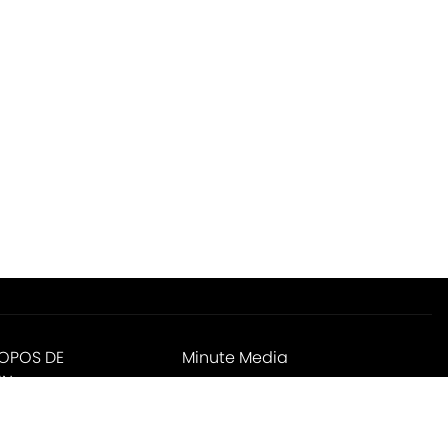
ROPOS DE
Minute Media
IN
ies Settings