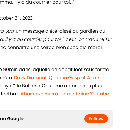
a, il y a du courrier pour toi..."
ctober 31, 2023
va Sud
, un message a été laissé au gardien du
il y a du courrier pour toi
..." peut-on traduire sur
 donc connaître une soirée bien spéciale mardi
de 90min dans laquelle on débat foot sous forme
uméro,
Davy Diamant
,
Quentin Gesp
et
Alexis
ayer”, le Ballon d’Or ultime à partir des plus
football.
Abonnez-vous à notre chaîne Youtube
!
 on
Google
Follow