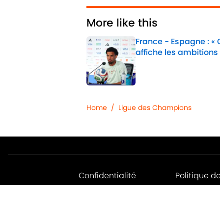
More like this
France - Espagne : «
affiche les ambitions
Published by on Invalid 
1 related articles loaded
Home
/
Ligue des Champions
Confidentialité
Politique d
Jobs
Déclaratio
d'accessibil