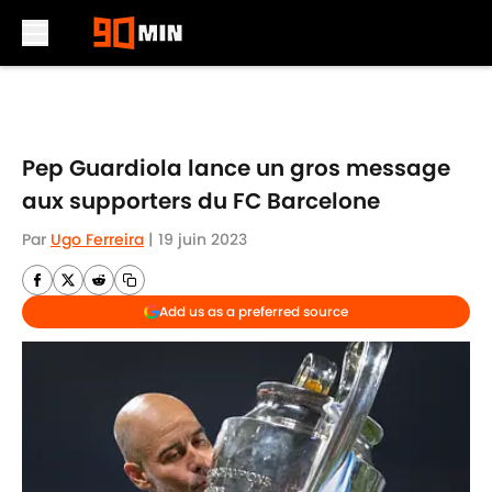
Skip to main content
Pep Guardiola lance un gros message
aux supporters du FC Barcelone
Par
Ugo Ferreira
|
19 juin 2023
Add us as a preferred source