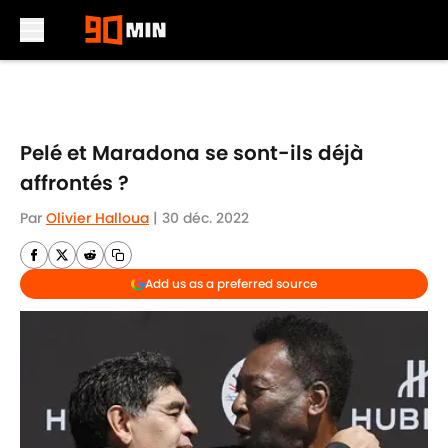
Skip to main content
Pelé et Maradona se sont-ils déjà
affrontés ?
Par
Olivier Halloua
|
30 déc. 2022
Add us as a preferred source