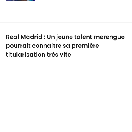
Published by on Invalid Date
1 related articles loaded
Real Madrid : Un jeune talent merengue
pourrait connaitre sa première
titularisation très vite
27 févr. 2026
Confidentialité
Politique de Cookie
Termes & Conditions
À PROPOS DE 90MIN
Minute Media
Jobs
Déclaration d'accessibilité
A-Z Index