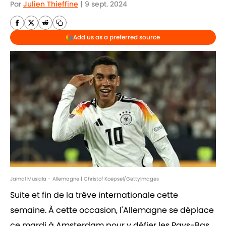
Par
Julien Thieffine
|
9 sept. 2024
Add us as a preferred source
Jamal Musiala - Allemagne | Christof Koepsel/GettyImages
Suite et fin de la trêve internationale cette
semaine. À cette occasion, l'Allemagne se déplace
ce mardi à Amsterdam pour y défier les Pays-Bas