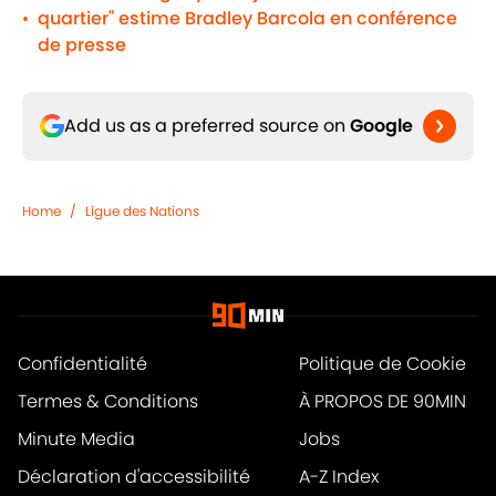
quartier" estime Bradley Barcola en conférence
•
de presse
Add us as a preferred source on
Google
Home
/
Ligue des Nations
Confidentialité
Politique de Cookie
Termes & Conditions
À PROPOS DE 90MIN
Minute Media
Jobs
Déclaration d'accessibilité
A-Z Index