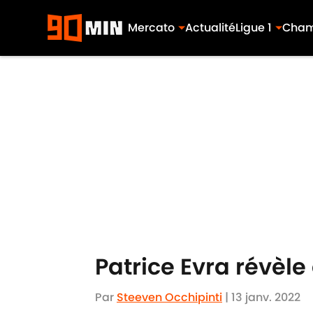
Mercato
Actualité
Ligue 1
Cham
Skip to main content
Patrice Evra révèle
Par
Steeven Occhipinti
|
13 janv. 2022