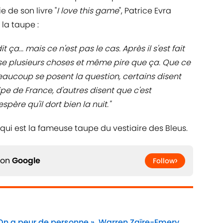
e de son livre "
I love this game
", Patrice Evra
la taupe :
dit ça... mais ce n'est pas le cas. Après il s'est fait
passe plusieurs choses et même pire que ça. Que ce
 Beaucoup se posent la question, certains disent
ipe de France, d'autres disent que c'est
spère qu'il dort bien la nuit."
ui est la fameuse taupe du vestiaire des Bleus.
 on
Google
Follow
 On a peur de personne », Warren Zaïre-Emery