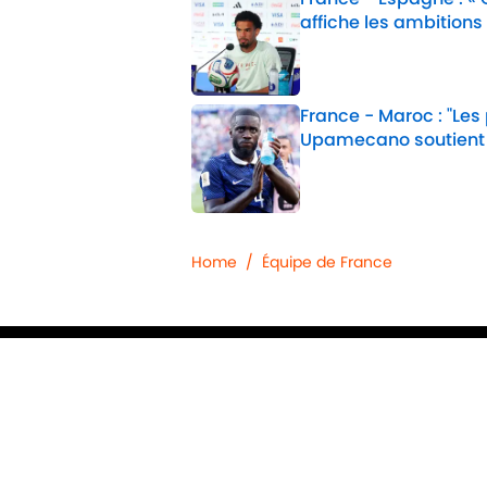
affiche les ambitions
Published by on Invalid 
France - Maroc : "Les
Upamecano soutient
Published by on Invalid 
2 related articles loaded
Home
/
Équipe de France
Confidentialité
Politique d
Jobs
Déclaratio