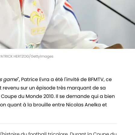
 | PATRICK HERTZOG/GettyImages
his game
", Patrice Evra a été l'invité de BFMTV, ce
 est revenu sur un épisode très marquant de sa
e la Coupe du Monde 2010. Il se demande qui a bien
ion quant à la brouille entre Nicolas Anelka et
histoire du football tricolore. Durant la Coupe du