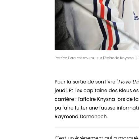
Patrice Evra est revenu sur l'épisode Knysna.
Pour la sortie de son livre "
I love t
jeudi. Et l'ex capitaine des Bleus
carrière : l'affaire Knysna lors d
pu faire fuiter une fausse informat
Raymond Domenech.
C'est un événement qui a marqué l'