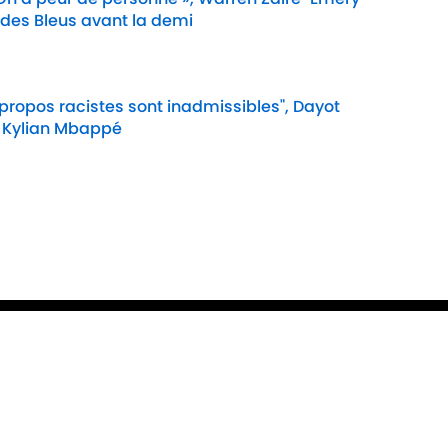
 des Bleus avant la demi
Date
 propos racistes sont inadmissibles", Dayot
 Kylian Mbappé
Date
e Cookie
Termes &
À P
Conditions
90M
n
A-Z Index
Cook