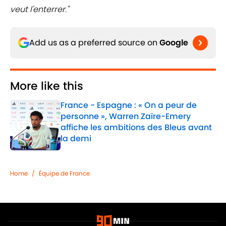
veut l'enterrer."
Add us as a preferred source on
Google
More like this
France - Espagne : « On a peur de
personne », Warren Zaïre-Emery
affiche les ambitions des Bleus avant
la demi
Published by on Invalid Date
1 related articles loaded
Home
/
Équipe de France