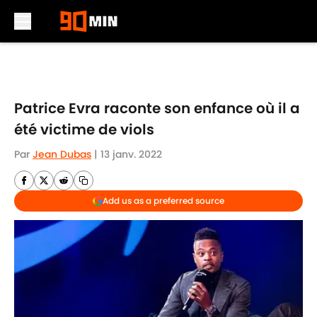
Skip to main content
Patrice Evra raconte son enfance où il a
été victime de viols
Par
Jean Dubas
|
13 janv. 2022
Add us as a preferred source