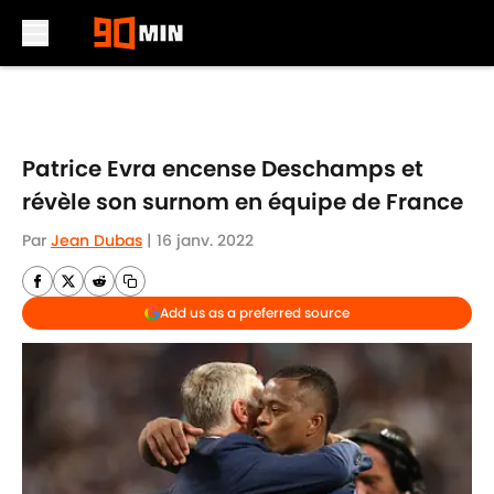
Skip to main content
Patrice Evra encense Deschamps et
révèle son surnom en équipe de France
Par
Jean Dubas
|
16 janv. 2022
Add us as a preferred source