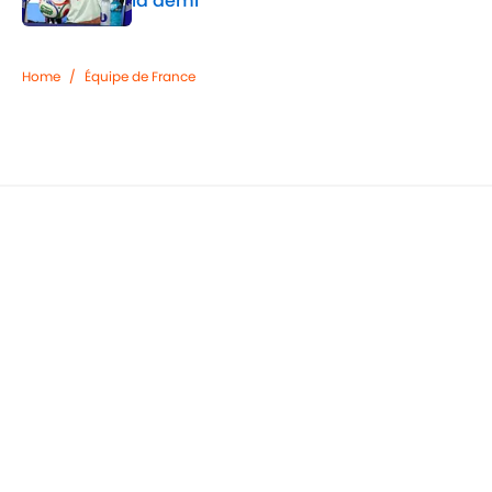
la demi
Published by on Invalid Date
2 related articles loaded
Home
/
Équipe de France
OM : Le plan de Frank McCourt pour
sauver Marseille économiquement
Par
Lucas Salemi
|
2 mars 2026
Confidentialité
Politique de Cookie
Termes & Conditions
À PROPOS DE 90MIN