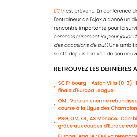
L'OM
est prévenu. En conférence d
l'entraîneur de l'Ajax a donné un 
rencontre importante pour la survi
sommes sûrement ici pour jouer de
des occasions de but".
Une ambit
santé depuis l'arrivée de son nouv
RETROUVEZ LES DERNIÈRES 
SC Fribourg - Aston Villa (0-3) 
•
finale d'Europa League
OM : Vers un énorme rebondissem
•
course à la Ligue des Champion
PSG, OM, OL, AS Monaco...Combie
•
grâce aux coupes d'Europe cett
Europa League : Qui va remporter