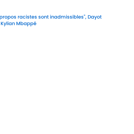
 propos racistes sont inadmissibles", Dayot
 Kylian Mbappé
Date
e Cookie
Termes &
À P
Conditions
90M
n
A-Z Index
Cook
ité