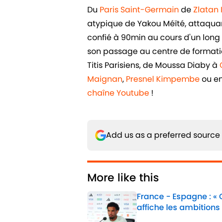
Du
Paris Saint-Germain
de
Zlatan
atypique de Yakou Méïté, attaquant 
confié à 90min au cours d'un long e
son passage au centre de formatio
Titis Parisiens, de Moussa Diaby à
Maignan
,
Presnel Kimpembe
ou e
chaîne Youtube
!
Add us as a preferred source
More like this
France - Espagne : «
affiche les ambitions
Published by on Invalid 