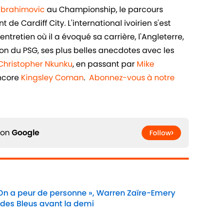
 Ibrahimovic
au Championship, le parcours
de Cardiff City. L'international ivoirien s'est
ntretien où il a évoqué sa carrière, l'Angleterre,
n du PSG, ses plus belles anecdotes avec les
Christopher Nkunku
, en passant par
Mike
ncore
Kingsley Coman
.
Abonnez-vous à notre
 on
Google
Follow
 On a peur de personne », Warren Zaïre-Emery
 des Bleus avant la demi
Date