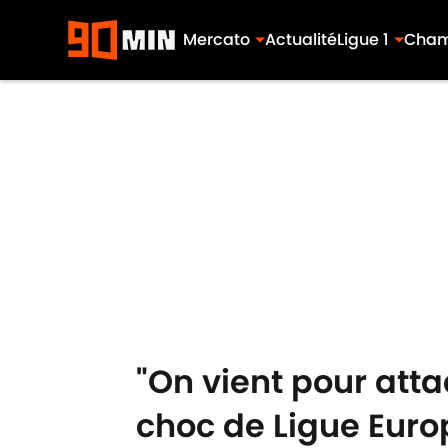
Mercato
Actualité
Ligue 1
Cham
Skip to main content
"On vient pour atta
choc de Ligue Eur