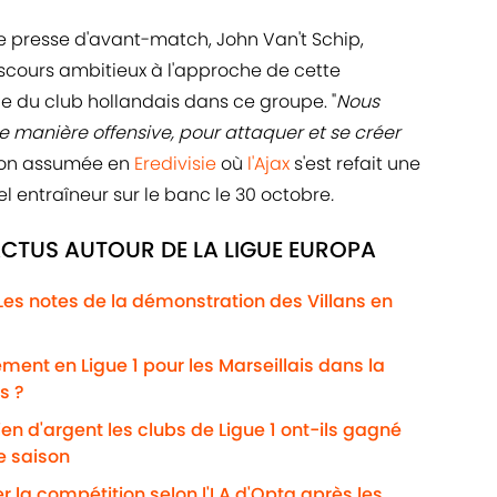
e presse d'avant-match, John Van't Schip,
discours ambitieux à l'approche de cette
e du club hollandais dans ce groupe. "
Nous
 manière offensive, pour attaquer et se créer
ion assumée en
Eredivisie
où
l'Ajax
s'est refait une
el entraîneur sur le banc le 30 octobre
.
ACTUS AUTOUR DE LA LIGUE EUROPA
: Les notes de la démonstration des Villans en
ent en Ligue 1 pour les Marseillais dans la
s ?
n d'argent les clubs de Ligue 1 ont-ils gagné
e saison
 la compétition selon l'I.A d'Opta après les