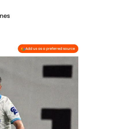
ènes
Add us as a preferred source