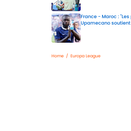
France - Maroc : "Les
Upamecano soutient
Published by on Invalid 
2 related articles loaded
Home
/
Europa League
Confidentialité
Politique d
Jobs
Déclaratio
d'accessibil