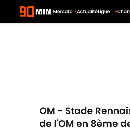
Mercato
Actualité
Ligue 1
Cham
Skip to main content
OM - Stade Rennais 
de l'OM en 8ème de